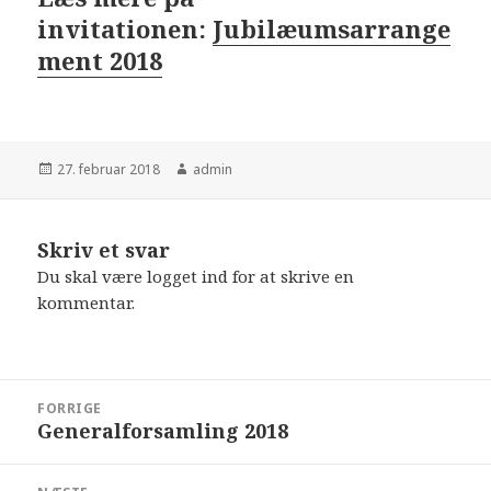
invitationen:
Jubilæumsarrange
ment 2018
Udgivet
Forfatter
27. februar 2018
admin
i
Skriv et svar
Du skal være
logget ind
for at skrive en
kommentar.
Indlægsnavigation
FORRIGE
Generalforsamling 2018
Forrige
indlæg: