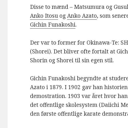
Disse to mænd – Matsumura og Gusuk
Anko Itosu
og
Anko Azato
, som sener
Gichin Funakoshi
.
Der var to former for Okinawa-Te: 
(Shorei). Det bliver ofte fortalt at 
Shorin og Shorei til sin egen stil.
Gichin Funakoshi begyndte at studer
Azato i 1879. I 1902 gav han historien
demostration. 1903 var året hvor ha
det offentlige skolesystem (Daiichi M
den første offentlige karate demonst