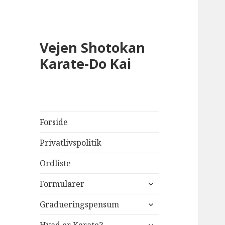
Vejen Shotokan
Karate-Do Kai
Forside
Privatlivspolitik
Ordliste
udvid
Formularer
undermenu
udvid
Gradueringspensum
undermenu
udvid