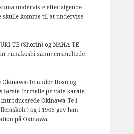
uma underviste efter sigende
e skulle komme til at undervise
SHURI-TE (Shorin) og NAHA-TE
Gichin Funakoshi sammensmeltede
e Okinawa-Te under Itosu og
s første formelle private karate
n introducerede Okinawa-Te i
ellemskole) og i 1906 gav han
ration på Okinawa.