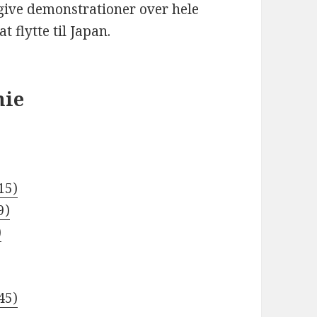
give demonstrationer over hele
t flytte til Japan.
nie
15)
9)
)
45)