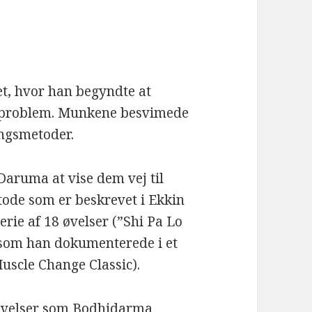
let, hvor han begyndte at
t problem. Munkene besvimede
ingsmetoder.
Daruma at vise dem vej til
tode som er beskrevet i Ekkin
erie af 18 øvelser (”Shi Pa Lo
 som han dokumenterede i et
uscle Change Classic).
e øvelser som Bodhidarma