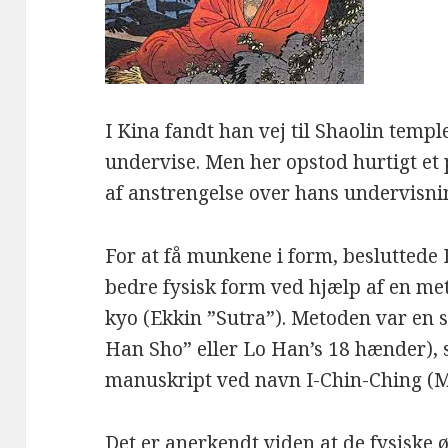
I Kina fandt han vej til Shaolin temp
undervise. Men her opstod hurtigt e
af anstrengelse over hans undervisn
For at få munkene i form, besluttede 
bedre fysisk form ved hjælp af en me
kyo (Ekkin ”Sutra”). Metoden var en s
Han Sho” eller Lo Han’s 18 hænder),
manuskript ved navn I-Chin-Ching (M
Det er anerkendt viden at de fysisk