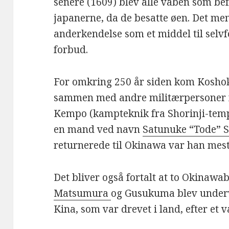
senere (1609) blev alle våben som be
japanerne, da de besatte øen. Det m
anderkendelse som et middel til selvf
forbud.
For omkring 250 år siden kom Koshok
sammen med andre militærpersoner fr
Kempo (kampteknik fra Shorinji-templ
en mand ved navn
Satunuke “Tode”
returnerede til Okinawa var han mest
Det bliver også fortalt at to Okina
Matsumura
og Gusukuma blev undervi
Kina, som var drevet i land, efter et v