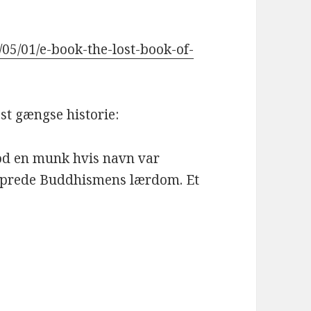
/05/01/e-book-the-lost-book-of-
est gængse historie:
rlod en munk hvis navn var
sprede Buddhismens lærdom. Et