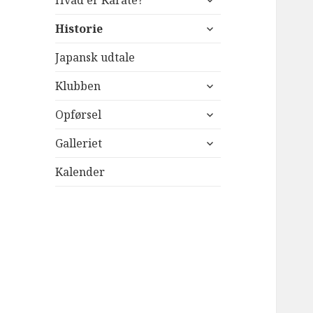
Hvad er Karate?
undermenu
udvid
Historie
undermenu
Japansk udtale
udvid
Klubben
undermenu
udvid
Opførsel
undermenu
udvid
Galleriet
undermenu
Kalender