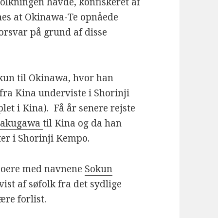
folkningen havde, konfiskeret af
enes at Okinawa-Te opnåede
orsvar på grund af disse
un til Okinawa, hvor han
a Kina underviste i Shorinji
et i Kina). Få år senere rejste
 Sakugawa
til Kina og da han
er i Shorinji Kempo.
waboere med navnene
Sokun
st af søfolk fra det sydlige
ære forlist.