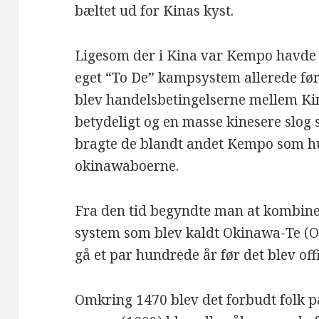
bæltet ud for Kinas kyst.
Ligesom der i Kina var Kempo havde
eget “To De” kampsystem allerede før
blev handelsbetingelserne mellem Ki
betydeligt og en masse kinesere slog
bragte de blandt andet Kempo som hu
okinawaboerne.
Fra den tid begyndte man at kombine
system som blev kaldt Okinawa-Te (O
gå et par hundrede år før det blev offi
Omkring 1470 blev det forbudt folk 