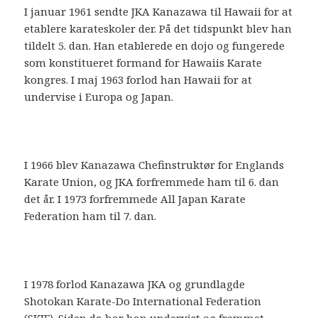
I januar 1961 sendte JKA Kanazawa til Hawaii for at
etablere karateskoler der. På det tidspunkt blev han
tildelt 5. dan. Han etablerede en dojo og fungerede
som konstitueret formand for Hawaiis Karate
kongres. I maj 1963 forlod han Hawaii for at
undervise i Europa og Japan.
I 1966 blev Kanazawa Chefinstruktør for Englands
Karate Union, og JKA forfremmede ham til 6. dan
det år. I 1973 forfremmede All Japan Karate
Federation ham til 7. dan.
I 1978 forlod Kanazawa JKA og grundlagde
Shotokan Karate-Do International Federation
(SKIF). Siden da har han undervist og fremmet