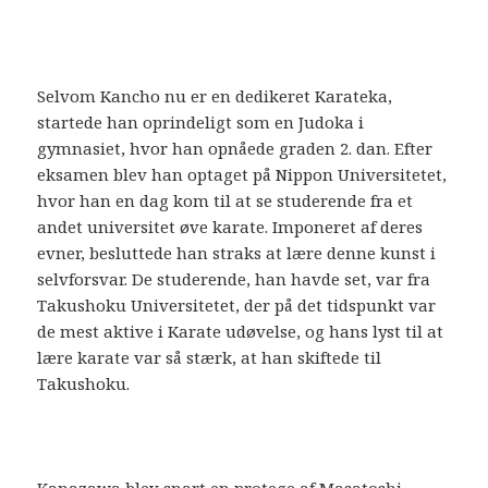
Selvom Kancho nu er en dedikeret Karateka,
startede han oprindeligt som en Judoka i
gymnasiet, hvor han opnåede graden 2. dan. Efter
eksamen blev han optaget på Nippon Universitetet,
hvor han en dag kom til at se studerende fra et
andet universitet øve karate. Imponeret af deres
evner, besluttede han straks at lære denne kunst i
selvforsvar. De studerende, han havde set, var fra
Takushoku Universitetet, der på det tidspunkt var
de mest aktive i Karate udøvelse, og hans lyst til at
lære karate var så stærk, at han skiftede til
Takushoku.
Kanazawa blev snart en protege af Masatoshi