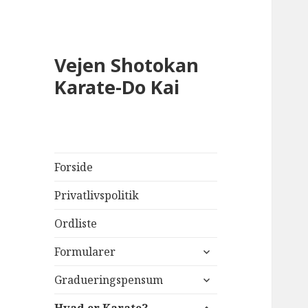
Vejen Shotokan
Karate-Do Kai
Forside
Privatlivspolitik
Ordliste
udvid
Formularer
undermenu
udvid
Gradueringspensum
undermenu
udvid