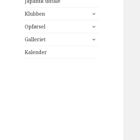
Japansk udtale
udvid
Klubben
undermenu
udvid
Opførsel
undermenu
udvid
Galleriet
undermenu
Kalender