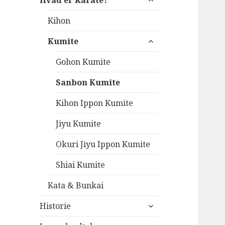
Hvad er Karate?
undermenu
Kihon
udvid
Kumite
undermenu
Gohon Kumite
Sanbon Kumite
Kihon Ippon Kumite
Jiyu Kumite
Okuri Jiyu Ippon Kumite
Shiai Kumite
Kata & Bunkai
udvid
Historie
undermenu