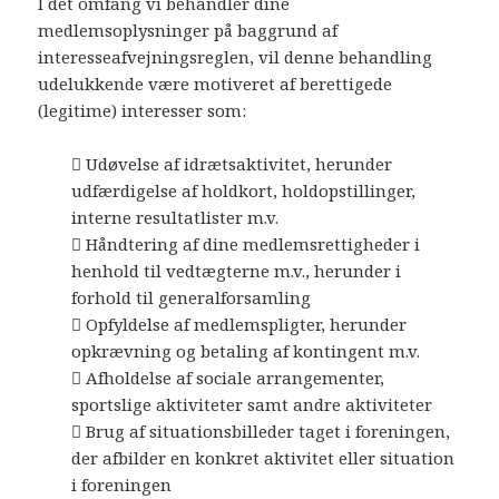
I det omfang vi behandler dine
medlemsoplysninger på baggrund af
interesseafvejningsreglen, vil denne behandling
udelukkende være motiveret af berettigede
(legitime) interesser som:
 Udøvelse af idrætsaktivitet, herunder
udfærdigelse af holdkort, holdopstillinger,
interne resultatlister m.v.
 Håndtering af dine medlemsrettigheder i
henhold til vedtægterne m.v., herunder i
forhold til generalforsamling
 Opfyldelse af medlemspligter, herunder
opkrævning og betaling af kontingent m.v.
 Afholdelse af sociale arrangementer,
sportslige aktiviteter samt andre aktiviteter
 Brug af situationsbilleder taget i foreningen,
der afbilder en konkret aktivitet eller situation
i foreningen