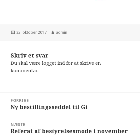
Udgivet
Forfatter
23. oktober 2017
admin
i
Skriv et svar
Du skal være
logget ind
for at skrive en
kommentar.
Indlægsnavigation
FORRIGE
Ny bestillingsseddel til Gi
Forrige
indlæg:
NÆSTE
Referat af bestyrelsesmøde i november
Næste
indlæg: