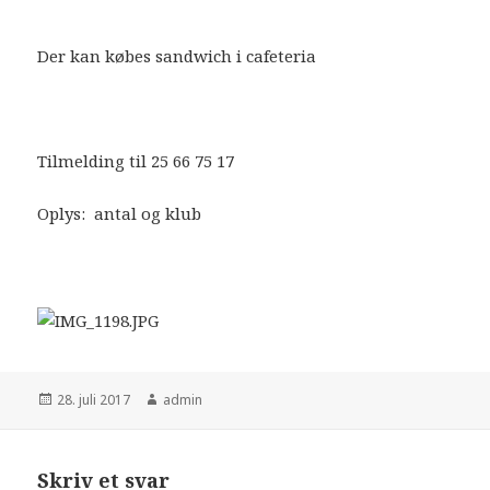
Der kan købes sandwich i cafeteria
Tilmelding til 25 66 75 17
Oplys: antal og klub
Udgivet
Forfatter
28. juli 2017
admin
i
Skriv et svar