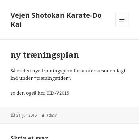
Vejen Shotokan Karate-Do
Kai
MENU
OG
WIDGETS
ny træningsplan
Så er den nye træningsplan for vintersæsonen lagt
ind under “træningstider”.
se den også her:
TID-V2015
Udgivet
Forfatter
21. juli 2015
admin
i
Skriv et svar