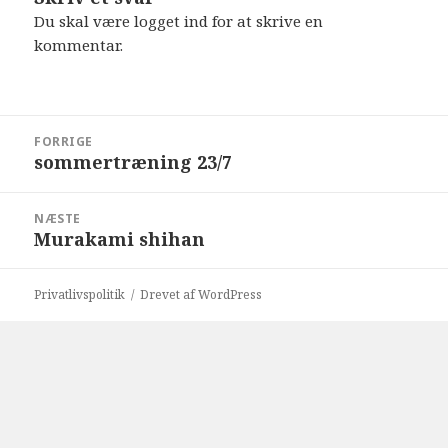
Du skal være
logget ind
for at skrive en
kommentar.
Indlægsnavigation
FORRIGE
sommertræning 23/7
Forrige
indlæg:
NÆSTE
Murakami shihan
Næste
indlæg:
Privatlivspolitik
Drevet af WordPress