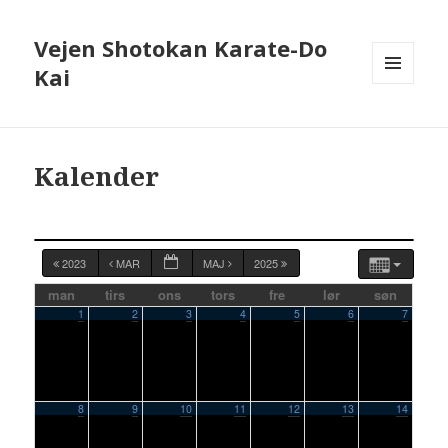
Vejen Shotokan Karate-Do
Kai
MENU
OG
WIDGETS
Kalender
2023
MAR
MAJ
2025
man
tirs
ons
tors
fre
lør
søn
1
2
3
4
5
6
7
8
9
10
11
12
13
14