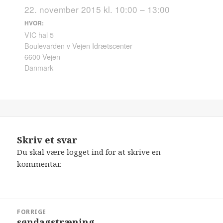
22. november 2015 kl. 10:00 – 13:00
HVOR:
VIC hal 5
Boulevarden v Vejen Idrætscenter
6600 Vejen
Danmark
Skriv et svar
Du skal være
logget ind
for at skrive en
kommentar.
Indlægsnavigation
FORRIGE
søndagstræning
Forrige