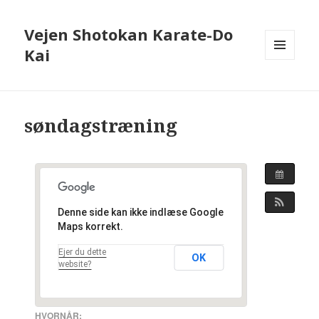
Vejen Shotokan Karate-Do
Kai
MENU
OG
WIDGETS
søndagstræning
Denne side kan ikke indlæse Google
Maps korrekt.
Ejer du dette
OK
website?
HVORNÅR: