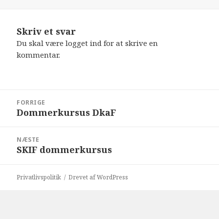
Skriv et svar
Du skal være
logget ind
for at skrive en
kommentar.
Indlægsnavigation
FORRIGE
Dommerkursus DkaF
Forrige
indlæg:
NÆSTE
SKIF dommerkursus
Næste
indlæg:
Privatlivspolitik
Drevet af WordPress