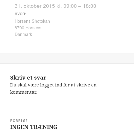
31. oktober 2015 kl. 09:00 – 18:00
HVOR:
Horsens Shotokan
8700 Horsens
Danmark
Skriv et svar
Du skal være
logget ind
for at skrive en
kommentar.
Indlægsnavigation
FORRIGE
INGEN TRÆNING
Forrige