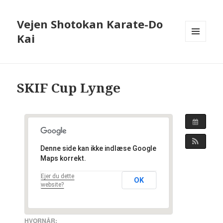
Vejen Shotokan Karate-Do
Kai
MENU
OG
WIDGETS
SKIF Cup Lynge
Denne side kan ikke indlæse Google
Maps korrekt.
Ejer du dette
OK
website?
HVORNÅR: