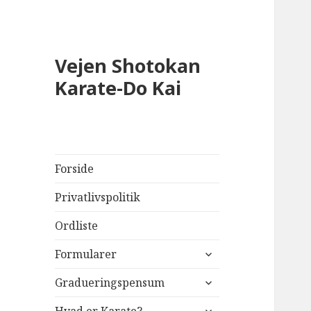
Vejen Shotokan
Karate-Do Kai
Forside
Privatlivspolitik
Ordliste
udvid
Formularer
undermenu
udvid
Gradueringspensum
undermenu
udvid