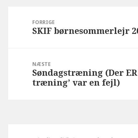
Indlægsnavigation
FORRIGE
SKIF børnesommerlejr 2
Forrige
indlæg:
NÆSTE
Søndagstræning (Der ER 
Næste
træning’ var en fejl)
indlæg: