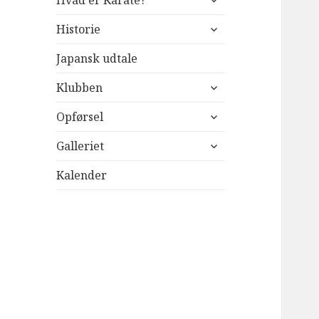
Hvad er Karate?
undermenu
udvid
Historie
undermenu
Japansk udtale
udvid
Klubben
undermenu
udvid
Opførsel
undermenu
udvid
Galleriet
undermenu
Kalender