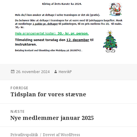
Udgivet
Forfatter
26. november 2024
HenrikP
i
Indlægsnavigation
FORRIGE
Tidsplan for vores stævne
Forrige
indlæg:
NÆSTE
Nye medlemmer januar 2025
Næste
indlæg:
Privatlivspolitik
Drevet af WordPress